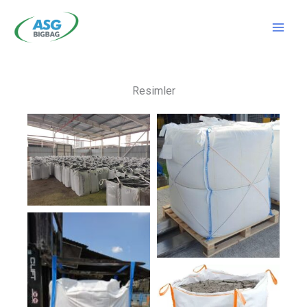
İçeriğe
atla
Resimler